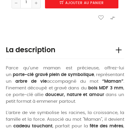
AJOUTER AU PANIER

La description
Parce qu’une maman est précieuse, offrez-lui
un
porte-clé gravé plein de symbolique
, représentant
un
arbre de vie
accompagné du mot
“Maman”
.
Finement découpé et gravé dans du
bois MDF 3 mm
,
ce porte-clé allie
douceur, nature et amour
dans un
petit format à emmener partout.
L’arbre de vie symbolise les racines, la croissance, la
famille et la force. Associé au mot "Maman", il devient
un
cadeau touchant
, parfait pour la
fête des mères
,