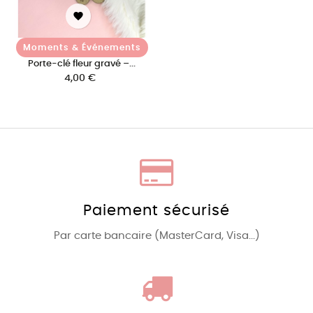

Moments & Événements
Porte-clé fleur gravé –...
Prix
4,00 €
Paiement sécurisé
Par carte bancaire (MasterCard, Visa...)