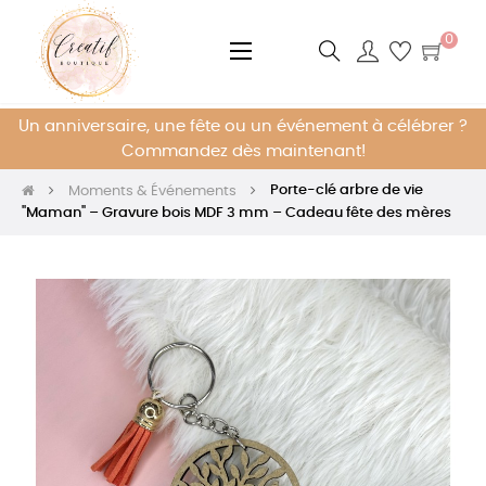
0
Basculer
☰
la
navigation
Un anniversaire, une fête ou un événement à célébrer ?
Commandez dès maintenant!
Porte-clé arbre de vie
Moments & Événements
"Maman" – Gravure bois MDF 3 mm – Cadeau fête des mères