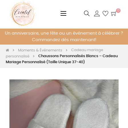
0
Basculer
☰
la
navigation
Un anniversaire, une fête ou un événement à célébrer ?
Commandez dès maintenant!
Cadeau mariage
Moments & Événements
Chaussons Personnalisés Blancs – Cadeau
personnalisé
Mariage Personnalisé (Taille Unique 37-40)