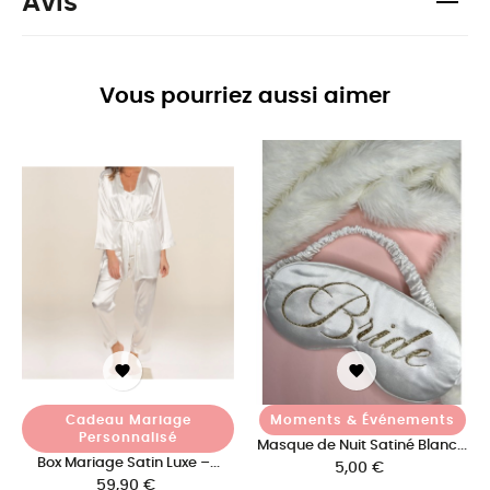
Avis
Vous pourriez aussi aimer


Cadeau Mariage
Moments & Événements
Personnalisé
Masque de Nuit Satiné Blanc...
Box Mariage Satin Luxe –...
Prix
5,00 €
Prix
59,90 €