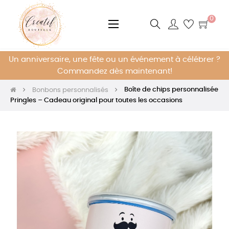
0
Basculer
☰
la
navigation
Un anniversaire, une fête ou un événement à célébrer ?
Commandez dès maintenant!
Boîte de chips personnalisée
Bonbons personnalisés
Pringles – Cadeau original pour toutes les occasions