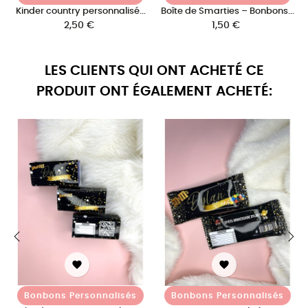
Kinder country personnalisé...
Boîte de Smarties – Bonbons...
Prix
Prix
2,50 €
1,50 €
LES CLIENTS QUI ONT ACHETÉ CE
PRODUIT ONT ÉGALEMENT ACHETÉ:
‹
›


Bonbons Personnalisés
Bonbons Personnalisés