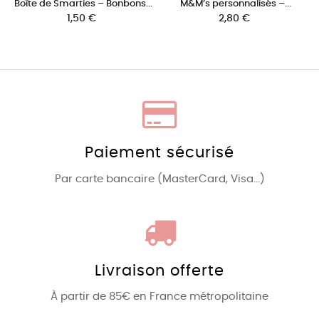
Boîte de Smarties – Bonbons...
M&M’s personnalisés –...
Prix
Prix
1,50 €
2,80 €
Paiement sécurisé
Par carte bancaire (MasterCard, Visa...)
Livraison offerte
À partir de 85€ en France métropolitaine