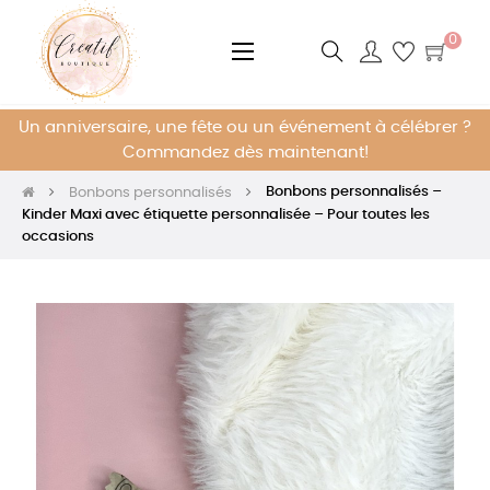
0
Basculer
☰
la
navigation
Un anniversaire, une fête ou un événement à célébrer ?
Commandez dès maintenant!
Bonbons personnalisés –
Bonbons personnalisés
Kinder Maxi avec étiquette personnalisée – Pour toutes les
occasions