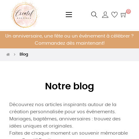
0
Basculer
☰
la
navigation
Un anniversaire, une fête ou un événement à célébrer ?
Commandez dès maintenant!
Blog
Notre blog
Découvrez nos articles inspirants autour de la
création personnalisée pour vos événements.
Mariages, baptêmes, anniversaires : trouvez des
idées uniques et originales.
Faites de chaque moment un souvenir mémorable